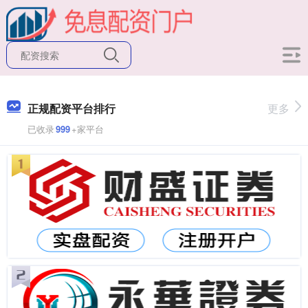
正规配资平台排行
更多
已收录
999
+家平台