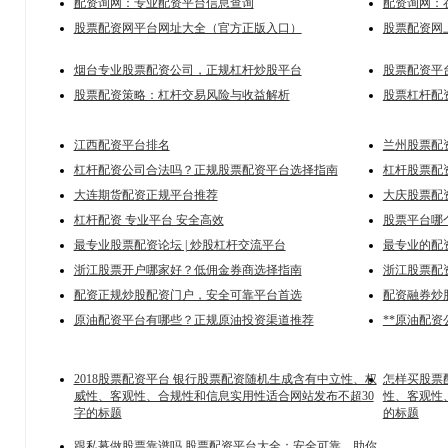
配资询网：专业配资平台信息查询
配资询网：
股票配资网平台网址大全（官方正版入口）
股票配资网
烟台专业股票配资公司，正规杠杆炒股平台
股票配资平
股票配资策略：杠杆交易风险与收益解析
股票杠杆配
江西配资平台排名
兰州股票配
杠杆配资公司合法吗？正规股票配资平台选择指南
杠杆股票配
大连期货配资正规平台推荐
大庆股票配
杠杆配资 专业平台 安全高效
股票平台哪
最专业股票配资论坛 | 炒股杠杆交流平台
最专业的配
浙江股票开户哪家好？低佣金券商选择指南
浙江股票配
配资正规炒股配资门户，安全可靠平台首选
配资融券炒
原油配资平台有哪些？正规原油投资渠道推荐
**原油配
2018股票配资平台 银行股票配资随机生成含有中立性、权
怎样买股票
威性、客观性、合规性和信息实用性适合网站发布不超30
性、客观性
字的标题
的标题
跟私募做股票靠谱吗 股票配资平台大全：安全可靠，助你