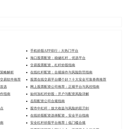
手机炒股APP排行：大热门平台
海口股票配资：稳健杠杆，优选平台
交易股票配资，杠杆炒股指南
策略解析
在线杠杆配资：合规操作与风险防范指南
交易软件推荐
股票在线交易平台哪个好？十大安全可靠券商推荐
首选
网上股票配资公司推荐：正规平台与风控指南
作指南
如何加杠杆炒股：开户与配资风险详解
岳阳配资公司合规指南
点
股市中杠杆：放大收益与风险的双刃剑
在线炒股配资选择配资，安全平台指南
南
安全杠杆炒股平台推荐｜低门槛合规