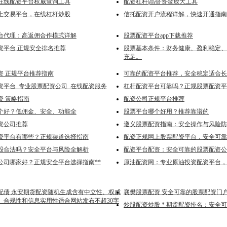
在线配资平台权威查询工具
配资杠杆|高倍资金放大工具
上交易平台，在线杠杆炒股
信托配资开户流程详解，快速开通指南
台代理：高返佣合作模式详解
股票配资平台app下载推荐
资平台 正规安全排名推荐
股票基本条件：财务健康、盈利稳定、
充足。
资 正规平台推荐指南
可靠的配资平台推荐，安全稳定适合长
资平台_专业股票配资公司_在线配资服务
杠杆配资平台可靠吗？正规股票配资平
资 策略指南
配资公司正规平台推荐
个好？低佣金、安全、功能全
股票平台哪个好用？推荐靠谱的
资公司推荐
遵义股票配资指南：安全操作与风险防
资平台有哪些？正规渠道选择指南
配资正规网上股票配资平台，安全可靠
股合法吗？安全平台与风险全解析
配资平台配资：安全可靠的股票配资公
资公司哪家好？正规安全平台选择指南**
原油配资网：专业原油投资配资平台，
配债 永安期货配资随机生成含有中立性、权威
襄樊股票配资 安全可靠的股票配资门
、合规性和信息实用性适合网站发布不超30字
炒股配资炒股 * 期货配资排名：安全