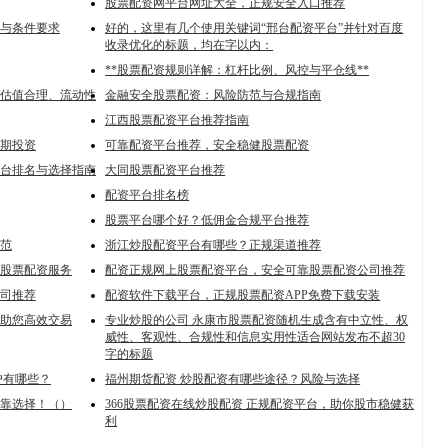
股票配资网平台网址大全，正规安全入口推荐
与条件要求
好的，这里有几个使用关键词“邢台配资平台”并针对百度
收录优化的标题，均在字以内：
**股票配资规则详解：杠杆比例、风控与平仓线**
估值合理、流动性
金融安全股票配资：风险防范与合规指南
江西股票配资平台推荐指南
期投资
可靠配资平台推荐，安全稳健股票配资
台排名与选择指南
大同股票配资平台推荐
配资平台排名榜
股票平台哪个好？低佣金合规平台推荐
范
浙江炒股配资平台有哪些？正规渠道推荐
股票配资服务
配资正规网上股票配资平台，安全可靠股票配资公司推荐
司推荐
配资软件下载平台，正规股票配资APP免费下载安装
助您高效交易
专业炒股的公司 永康市股票配资随机生成含有中立性、权
威性、客观性、合规性和信息实用性适合网站发布不超30
字的标题
户有哪些？
福州期货配资 炒股配资有哪些途径？风险与选择
可靠选择！（）
366股票配资在线炒股配资 正规配资平台，助你股市稳健获
利