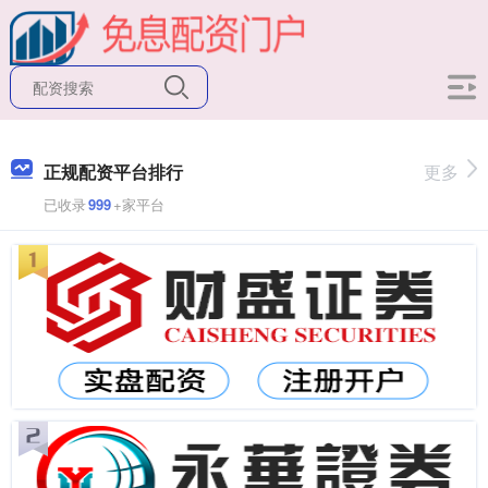
正规配资平台排行
更多
已收录
999
+家平台