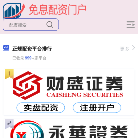
正规配资平台排行
更多
已收录
999
+家平台