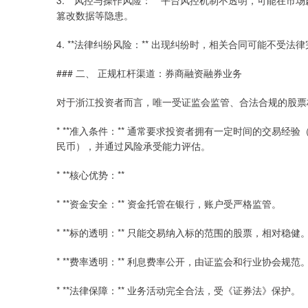
3. **风控与操作风险：** 平台风控机制不透明，可能
篡改数据等隐患。
4. **法律纠纷风险：** 出现纠纷时，相关合同可能不受
### 二、 正规杠杆渠道：券商融资融券业务
对于浙江投资者而言，唯一受证监会监管、合法合规的股票杠
* **准入条件：** 通常要求投资者拥有一定时间的交易
民币），并通过风险承受能力评估。
* **核心优势：**
* **资金安全：** 资金托管在银行，账户受严格监管。
* **标的透明：** 只能交易纳入标的范围的股票，相对稳健
* **费率透明：** 利息费率公开，由证监会和行业协会规范
* **法律保障：** 业务活动完全合法，受《证券法》保护。