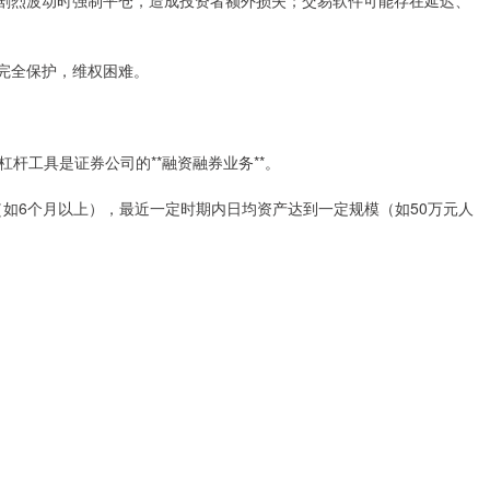
在市场剧烈波动时强制平仓，造成投资者额外损失；交易软件可能存在延迟、
法律完全保护，维权困难。
杆工具是证券公司的**融资融券业务**。
经验（如6个月以上），最近一定时期内日均资产达到一定规模（如50万元人
。
。