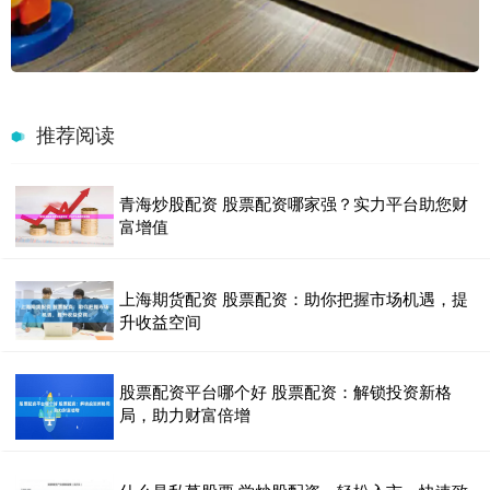
推荐阅读
青海炒股配资 股票配资哪家强？实力平台助您财
富增值
上海期货配资 股票配资：助你把握市场机遇，提
升收益空间
股票配资平台哪个好 股票配资：解锁投资新格
局，助力财富倍增