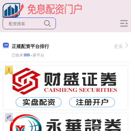
正规配资平台排行
更多
已收录
999
+家平台