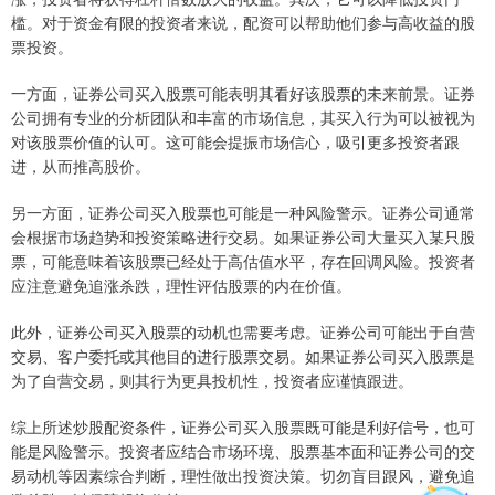
槛。对于资金有限的投资者来说，配资可以帮助他们参与高收益的股
票投资。
一方面，证券公司买入股票可能表明其看好该股票的未来前景。证券
公司拥有专业的分析团队和丰富的市场信息，其买入行为可以被视为
对该股票价值的认可。这可能会提振市场信心，吸引更多投资者跟
进，从而推高股价。
另一方面，证券公司买入股票也可能是一种风险警示。证券公司通常
会根据市场趋势和投资策略进行交易。如果证券公司大量买入某只股
票，可能意味着该股票已经处于高估值水平，存在回调风险。投资者
应注意避免追涨杀跌，理性评估股票的内在价值。
此外，证券公司买入股票的动机也需要考虑。证券公司可能出于自营
交易、客户委托或其他目的进行股票交易。如果证券公司买入股票是
为了自营交易，则其行为更具投机性，投资者应谨慎跟进。
综上所述炒股配资条件，证券公司买入股票既可能是利好信号，也可
能是风险警示。投资者应结合市场环境、股票基本面和证券公司的交
易动机等因素综合判断，理性做出投资决策。切勿盲目跟风，避免追