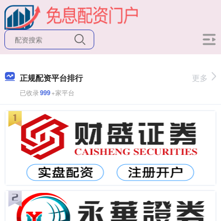
正规配资平台排行
更多
已收录
999
+家平台