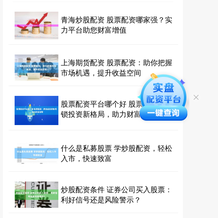
青海炒股配资 股票配资哪家强？实
力平台助您财富增值
上海期货配资 股票配资：助你把握
市场机遇，提升收益空间
股票配资平台哪个好 股票配资：解
锁投资新格局，助力财富倍增
什么是私募股票 学炒股配资，轻松
入市，快速致富
炒股配资条件 证券公司买入股票：
利好信号还是风险警示？