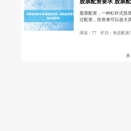
股票配资，一种杠杆式投
过配资，投资者可以放大
者....
阅读：
77
栏目：
免息配资
共