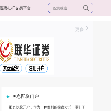
股票杠杆交易平台
更多
免息配资门户
配资炒股开户，作为一种便利的操盘方式，吸引了